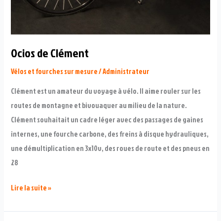
Ocios de Clément
Vélos et fourches sur mesure
/
Administrateur
Clément est un amateur du voyage à vélo. Il aime rouler sur les
routes de montagne et bivouaquer au milieu de la nature.
Clément souhaitait un cadre léger avec des passages de gaines
internes, une fourche carbone, des freins à disque hydrauliques,
une démultiplication en 3x10v, des roues de route et des pneus en
28
Ocios
Lire la suite »
de
Clément