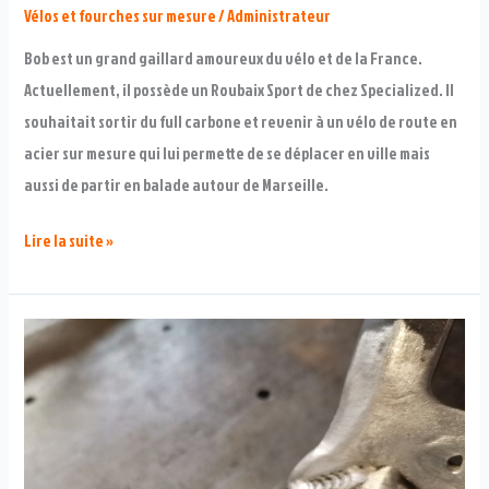
Vélos et fourches sur mesure
/
Administrateur
Bob est un grand gaillard amoureux du vélo et de la France.
Actuellement, il possède un Roubaix Sport de chez Specialized. Il
souhaitait sortir du full carbone et revenir à un vélo de route en
acier sur mesure qui lui permette de se déplacer en ville mais
aussi de partir en balade autour de Marseille.
Redos
Lire la suite »
de
Bob