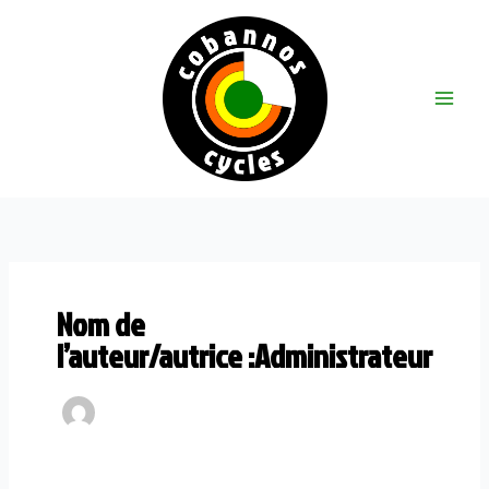
Aller
au
contenu
Main
Menu
Nom de
l’auteur/autrice :Administrateur