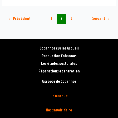
enfant
longtail
surly
←
Précédent
1
2
3
Suivant
→
Cobannos cycles Accueil
Production Cobannos
Les études posturales
Réparations et entretien
A propos de Cobannos
La marque
Nos savoir-faire