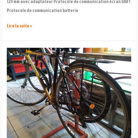
120 mm avec adaptateur Protocole de communication écran UART
Protocole de communication batterie
Electrification
Lire la suite »
du
Longtail
de
Cyril