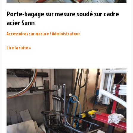
Porte-bagage sur mesure soudé sur cadre
acier Sunn
Accessoires sur mesure
/
Administrateur
Porte-
Lire la suite »
bagage
sur
mesure
soudé
sur
cadre
acier
Sunn