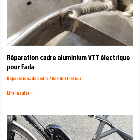
Réparation cadre aluminium VTT électrique
pour Fada
Réparations de cadre
/
Administrateur
Réparation
Lire la suite »
cadre
aluminium
VTT
électrique
pour