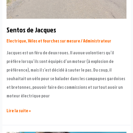
Sentos de Jacques
Electrique
,
Vélos et fourches sur mesure
/
Administrateur
Jacques est un féru de deux roues. Il avoue volontiers qu’il
préfère lorsqu’ils sont équipés d’un moteur (à explosion de
préférence), mais il s’est décidé à sauter le pas. Du coup, il
souhaitait un vélo pour se balader dans les campagnes gardoises
et bretonnes, pouvoir faire des commissions et surtout avoir un
moteur électrique pour
Sentos
Lire la suite »
de
Jacques