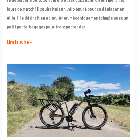
se déplacer à vélo. Son cardio et ses cuisses lui disent merci les
jours de match ! Il souhaitait un vélo épuré pour se déplacer en
ville. Il le désirait en acier, léger, mécaniquement simple avec un
petit porte-bagages pour transporter des
Vélo
Lire la suite »
urbain
Connacos
de
Zizou