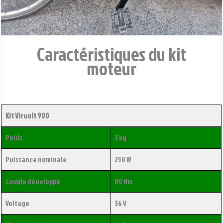
Caractéristiques du kit
moteur
Kit
Virvolt
900
Poids
3 kg
Puissance nominale
250 W
Couple développé
80 Nm
Voltage
36 V