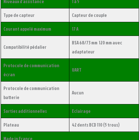
Niveaux d’assistance
1 à 5
Type de capteur
Capteur de couple
Courant appelé maximum
17 A
BSA 68/73 mm 120 mm avec
Compatibilité pédalier
adaptateur
Protocole de communication
UART
écran
Protocole de communication
Aucun
batterie
Sorties additionnelles
Eclairage
Plateau
42 dents BCD 110 (5 trous)
Made in France