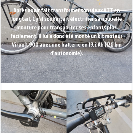
Après avoir fait transformer son vieux VTT en
longtail, Cyril souhaitait électrifier sa nouvelle
monture pour transporter ses enfants plus
facilement. Il lui a donc été monté un kit moteur
Virvolt 900 avec une batterie en 19.2 Ah (120 km
d’autonomie).