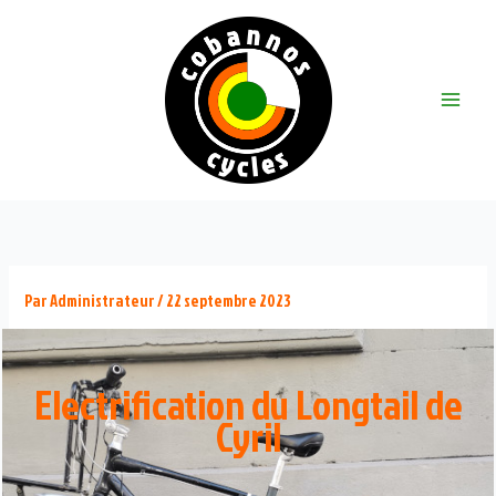
Aller
au
contenu
Main
Menu
Par
Administrateur
/
22 septembre 2023
Electrification du Longtail de
Cyril