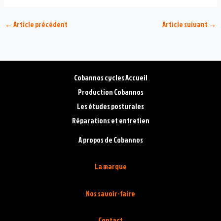
←
Article précédent
Article suivant
→
Cobannos cycles Accueil
Production Cobannos
Les études posturales
Réparations et entretien
A propos de Cobannos
La marque
Nos savoir-faire
Contact