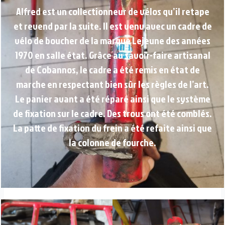
Alfred est un collectionneur de vélos qu’il retape
et revend par la suite. Il est venu avec un cadre de
vélo de boucher de la marque Lejeune des années
1970 en salle état. Grâce au savoir-faire artisanal
de Cobannos, le cadre a été remis en état de
marche en respectant bien sûr les règles de l’art.
Le panier avant a été réparé ainsi que le système
de fixation sur le cadre. Des trous ont été comblés.
La patte de fixation du frein a été refaite ainsi que
la colonne de fourche.