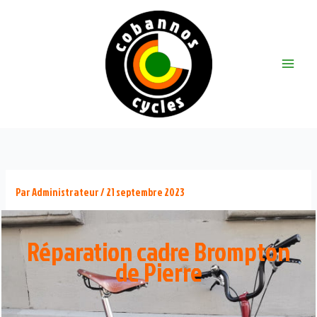
Aller
au
contenu
Main
Menu
Par
Administrateur
/
21 septembre 2023
Réparation cadre Brompton
de Pierre