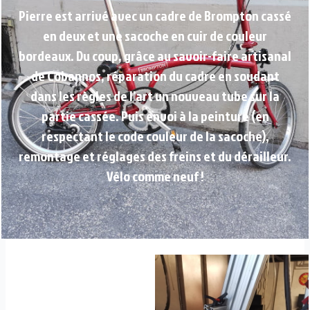
Pierre est arrivé avec un cadre de Brompton cassé
en deux et une sacoche en cuir de couleur
bordeaux. Du coup, grâce au savoir-faire artisanal
de Cobannos, réparation du cadre en soudant
dans les règles de l’art un nouveau tube sur la
partie cassée. Puis envoi à la peinture (en
respectant le code couleur de la sacoche),
remontage et réglages des freins et du dérailleur.
Vélo comme neuf !